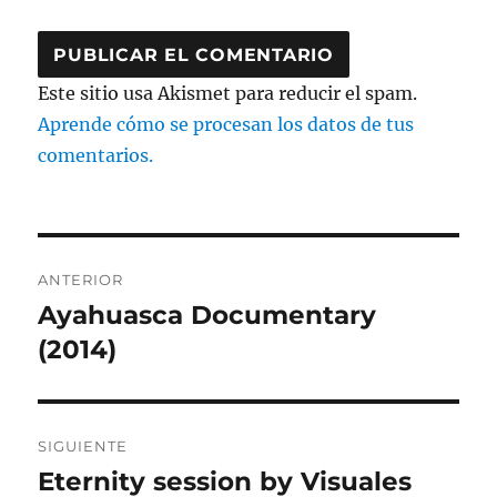
Este sitio usa Akismet para reducir el spam.
Aprende cómo se procesan los datos de tus
comentarios.
Navegación
ANTERIOR
de
Ayahuasca Documentary
Entrada
anterior:
(2014)
entradas
SIGUIENTE
Eternity session by Visuales
Entrada