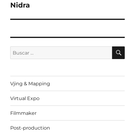
siguiente:
Nidra
BU
Buscar
por:
Vjing & Mapping
Virtual Expo
Filmmaker
Post-production