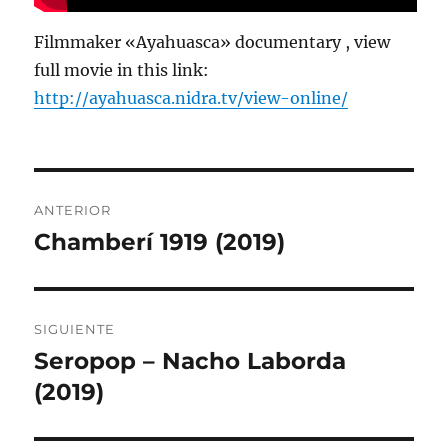
Filmmaker «Ayahuasca» documentary , view
full movie in this link:
http://ayahuasca.nidra.tv/view-online/
Navegación
ANTERIOR
de
Chamberí 1919 (2019)
Entrada
anterior:
entradas
SIGUIENTE
Seropop – Nacho Laborda
Entrada
siguiente:
(2019)