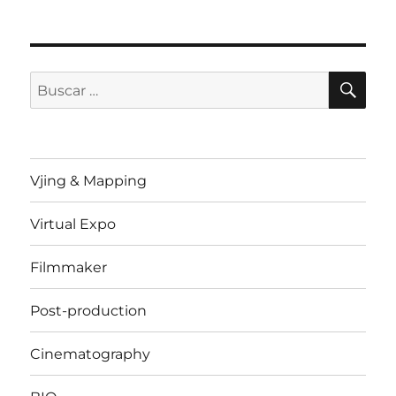
BU
Buscar
por:
Vjing & Mapping
Virtual Expo
Filmmaker
Post-production
Cinematography