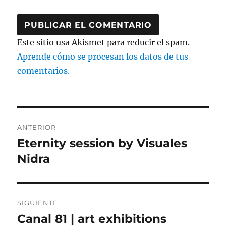
Este sitio usa Akismet para reducir el spam.
Aprende cómo se procesan los datos de tus
comentarios.
Navegación
ANTERIOR
de
Eternity session by Visuales
Entrada
anterior:
Nidra
entradas
SIGUIENTE
Canal 81 | art exhibitions
Entrada