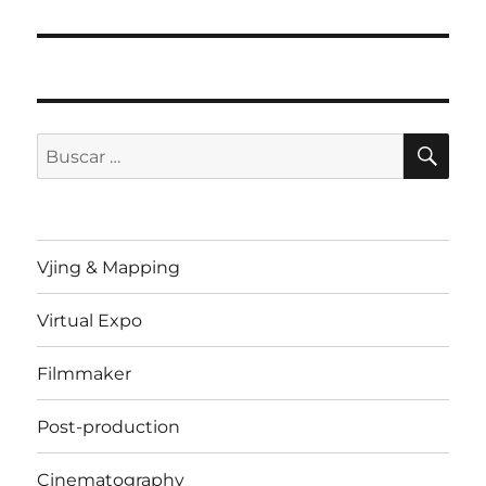
siguiente:
BU
Buscar
por:
Vjing & Mapping
Virtual Expo
Filmmaker
Post-production
Cinematography