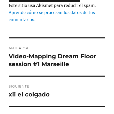
Este sitio usa Akismet para reducir el spam.
Aprende cómo se procesan los datos de tus
comentarios.
Navegación
ANTERIOR
de
Video-Mapping Dream Floor
Entrada
anterior:
session #1 Marseille
entradas
SIGUIENTE
xii el colgado
Entrada
siguiente: