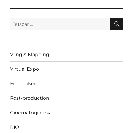
BU
Buscar
por:
Vjing & Mapping
Virtual Expo
Filmmaker
Post-production
Cinematography
BIO