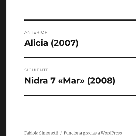
Navegación
ANTERIOR
de
Alicia (2007)
Entrada
anterior:
entradas
SIGUIENTE
Nidra 7 «Mar» (2008)
Entrada
siguiente:
Fabiola Simonetti
Funciona gracias a WordPress