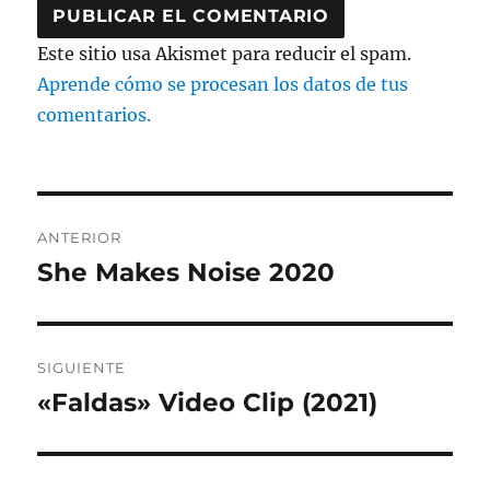
Este sitio usa Akismet para reducir el spam.
Aprende cómo se procesan los datos de tus
comentarios.
Navegación
ANTERIOR
de
She Makes Noise 2020
Entrada
anterior:
entradas
SIGUIENTE
«Faldas» Video Clip (2021)
Entrada
siguiente: