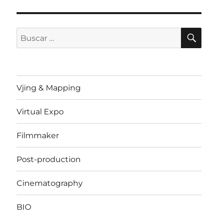
BU
Buscar
por:
Vjing & Mapping
Virtual Expo
Filmmaker
Post-production
Cinematography
BIO