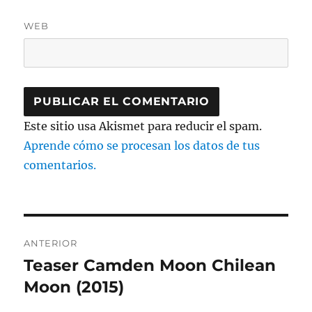
WEB
Este sitio usa Akismet para reducir el spam.
Aprende cómo se procesan los datos de tus
comentarios.
Navegación
ANTERIOR
de
Teaser Camden Moon Chilean
Entrada
anterior:
Moon (2015)
entradas