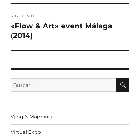
SIGUIENTE
«Flow & Art» event Málaga
Entrada
siguiente:
(2014)
BU
Buscar
por:
Vjing & Mapping
Virtual Expo